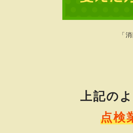
「消
上記の
点検