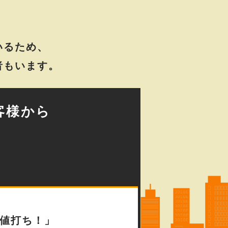
いるため、
者もいます。
客様から
値打ち！」