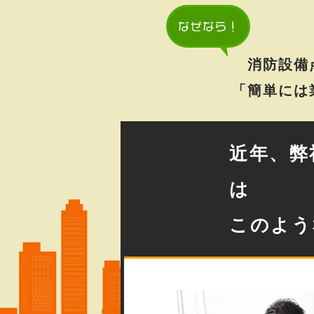
消防設備
「簡単には
近年、弊
は
このよう