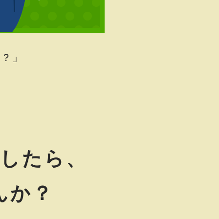
な？」
したら、
んか？