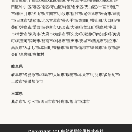
名古屋市(千種区/東区/北区/西区/中村区/中区/昭和区/瑞穂区/熱
田区/中川区/港区/南区/守山区/緑区/名東区/天白区)/一宮市/瀬戸
市/春日井市/犬山市/江南市/小牧市/稲沢市/尾張旭市/岩倉市/豊明
市/日進市/清須市/北名古屋市/長久手市/東郷町/豊山町/大口町/扶
桑町/津島市/愛西市/弥富市/あま市/大治町/蟹江町/飛島村/半田
市/常滑市/東海市/大府市/知多市/阿久比町/東浦町/南知多町/美浜
町/武豊町/岡崎市/碧南市/刈谷市/豊田市/安城市/西尾市/知立市/
高浜市/みよし市/幸田町/豊橋市/豊川市/蒲郡市/新城市/田原市/設
楽町/東栄町/豊根村
岐阜県
岐阜市/各務原市/羽島市/大垣市/瑞穂市/本巣市/可児市/多治見市/
土岐市/美濃加茂市
三重県
桑名市/いなべ市/四日市市/鈴鹿市/亀山市/津市
Copyright (C) 中部消防設備株式会社