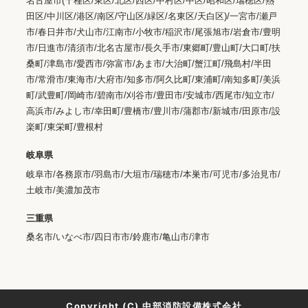
名古屋市(千種区/東区/北区/西区/中村区/中区/昭和区/瑞穂区/熱
田区/中川区/港区/南区/守山区/緑区/名東区/天白区)/一宮市/瀬戸
市/春日井市/犬山市/江南市/小牧市/稲沢市/尾張旭市/岩倉市/豊明
市/日進市/清須市/北名古屋市/長久手市/東郷町/豊山町/大口町/扶
桑町/津島市/愛西市/弥富市/あま市/大治町/蟹江町/飛島村/半田
市/常滑市/東海市/大府市/知多市/阿久比町/東浦町/南知多町/美浜
町/武豊町/岡崎市/碧南市/刈谷市/豊田市/安城市/西尾市/知立市/
高浜市/みよし市/幸田町/豊橋市/豊川市/蒲郡市/新城市/田原市/設
楽町/東栄町/豊根村
岐阜県
岐阜市/各務原市/羽島市/大垣市/瑞穂市/本巣市/可児市/多治見市/
土岐市/美濃加茂市
三重県
桑名市/いなべ市/四日市市/鈴鹿市/亀山市/津市
Copyright (C) 中部消防設備株式会社