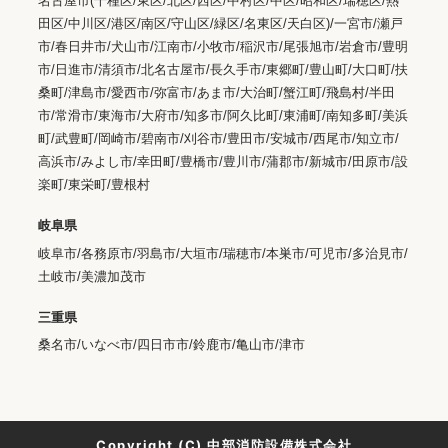
名古屋市(千種区/東区/北区/西区/中村区/中区/昭和区/瑞穂区/熱
田区/中川区/港区/南区/守山区/緑区/名東区/天白区)/一宮市/瀬戸
市/春日井市/犬山市/江南市/小牧市/稲沢市/尾張旭市/岩倉市/豊明
市/日進市/清須市/北名古屋市/長久手市/東郷町/豊山町/大口町/扶
桑町/津島市/愛西市/弥富市/あま市/大治町/蟹江町/飛島村/半田
市/常滑市/東海市/大府市/知多市/阿久比町/東浦町/南知多町/美浜
町/武豊町/岡崎市/碧南市/刈谷市/豊田市/安城市/西尾市/知立市/
高浜市/みよし市/幸田町/豊橋市/豊川市/蒲郡市/新城市/田原市/設
楽町/東栄町/豊根村
岐阜県
岐阜市/各務原市/羽島市/大垣市/瑞穂市/本巣市/可児市/多治見市/
土岐市/美濃加茂市
三重県
桑名市/いなべ市/四日市市/鈴鹿市/亀山市/津市
Copyright (C) 中部消防設備株式会社