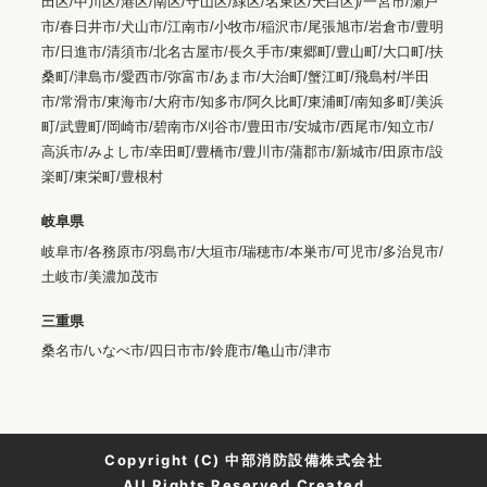
田区/中川区/港区/南区/守山区/緑区/名東区/天白区)/一宮市/瀬戸
市/春日井市/犬山市/江南市/小牧市/稲沢市/尾張旭市/岩倉市/豊明
市/日進市/清須市/北名古屋市/長久手市/東郷町/豊山町/大口町/扶
桑町/津島市/愛西市/弥富市/あま市/大治町/蟹江町/飛島村/半田
市/常滑市/東海市/大府市/知多市/阿久比町/東浦町/南知多町/美浜
町/武豊町/岡崎市/碧南市/刈谷市/豊田市/安城市/西尾市/知立市/
高浜市/みよし市/幸田町/豊橋市/豊川市/蒲郡市/新城市/田原市/設
楽町/東栄町/豊根村
岐阜県
岐阜市/各務原市/羽島市/大垣市/瑞穂市/本巣市/可児市/多治見市/
土岐市/美濃加茂市
三重県
桑名市/いなべ市/四日市市/鈴鹿市/亀山市/津市
Copyright (C) 中部消防設備株式会社
All Rights Reserved.Created